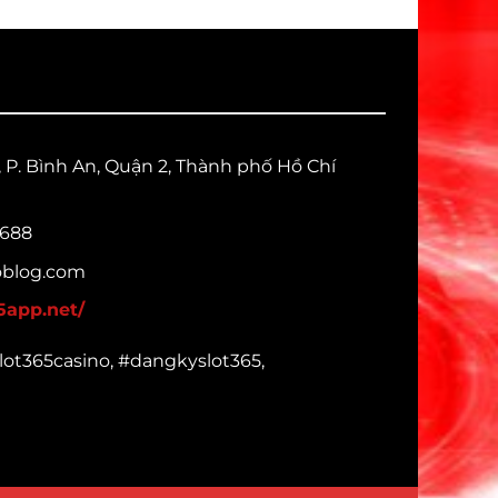
 P. Bình An, Quận 2, Thành phố Hồ Chí
688
oblog.com
65app.net/
lot365casino, #dangkyslot365,