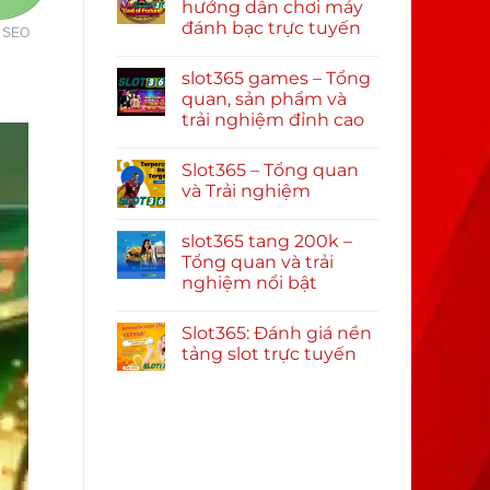
hướng dẫn chơi máy
đánh bạc trực tuyến
 SEO
slot365 games – Tổng
quan, sản phẩm và
trải nghiệm đỉnh cao
Slot365 – Tổng quan
và Trải nghiệm
slot365 tang 200k –
Tổng quan và trải
nghiệm nổi bật
Slot365: Đánh giá nền
tảng slot trực tuyến