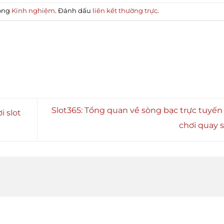
rong
Kinh nghiệm
. Đánh dấu
liên kết thường trực
.
Slot365: Tổng quan về sòng bạc trực tuyến 
i slot
chơi quay 