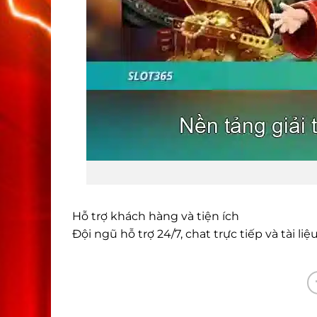
Hỗ trợ khách hàng và tiện ích
Đội ngũ hỗ trợ 24/7, chat trực tiếp và tài l