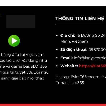
THÔNG TIN LIÊN HỆ
Địa chỉ:
16 Đường Số 24,
Minh, Vietnam
Số điện thoại:
0987000
 hàng đầu tại Việt Nam,
Email:
info@ladyscorpi
các trò chơi. Đa dạng như
Website:
https://slot3
game và game bài, SLOT365
iải trí tuyệt vời. Đội ngũ
Hastag: #slot365cocom, #s
 sàng giải đáp mọi thắc
#nhacaislot365