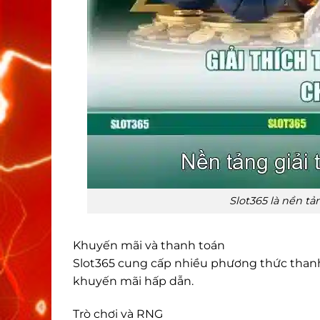
Slot365 là nền tả
Khuyến mãi và thanh toán
Slot365 cung cấp nhiều phương thức thanh
khuyến mãi hấp dẫn.
Trò chơi và RNG