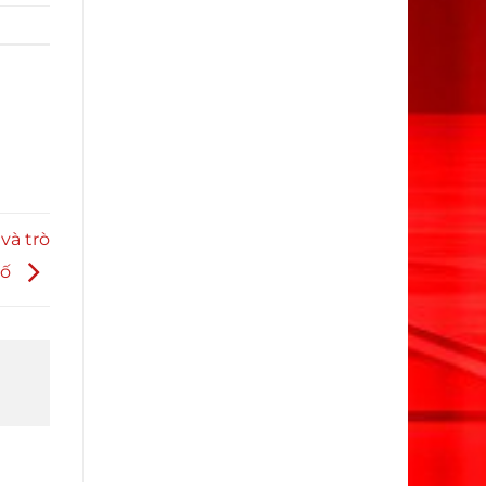
và trò
số