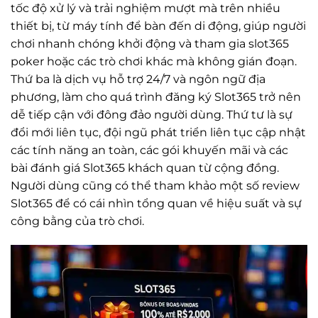
tốc độ xử lý và trải nghiệm mượt mà trên nhiều
thiết bị, từ máy tính để bàn đến di động, giúp người
chơi nhanh chóng khởi động và tham gia slot365
poker hoặc các trò chơi khác mà không gián đoạn.
Thứ ba là dịch vụ hỗ trợ 24/7 và ngôn ngữ địa
phương, làm cho quá trình đăng ký Slot365 trở nên
dễ tiếp cận với đông đảo người dùng. Thứ tư là sự
đổi mới liên tục, đội ngũ phát triển liên tục cập nhật
các tính năng an toàn, các gói khuyến mãi và các
bài đánh giá Slot365 khách quan từ cộng đồng.
Người dùng cũng có thể tham khảo một số review
Slot365 để có cái nhìn tổng quan về hiệu suất và sự
công bằng của trò chơi.