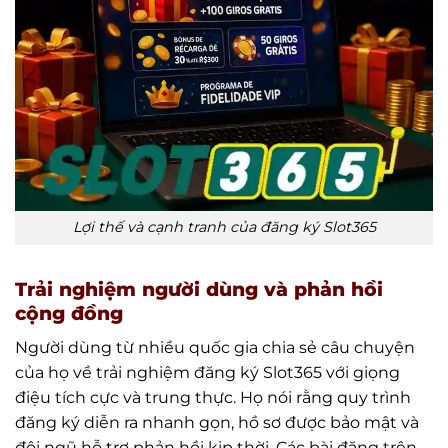
Lợi thế và cạnh tranh của đăng ký Slot365
Trải nghiệm người dùng và phản hồi
cộng đồng
Người dùng từ nhiều quốc gia chia sẻ câu chuyện
của họ về trải nghiệm đăng ký Slot365 với giọng
điệu tích cực và trung thực. Họ nói rằng quy trình
đăng ký diễn ra nhanh gọn, hồ sơ được bảo mật và
đội ngũ hỗ trợ phản hồi kịp thời. Các bài đăng trên