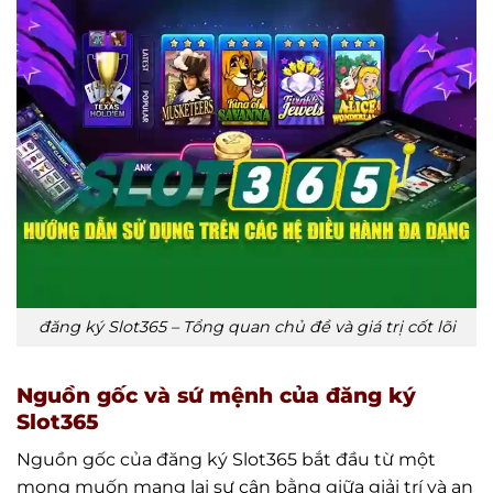
đăng ký Slot365 – Tổng quan chủ đề và giá trị cốt lõi
Nguồn gốc và sứ mệnh của đăng ký
Slot365
Nguồn gốc của đăng ký Slot365 bắt đầu từ một
mong muốn mang lại sự cân bằng giữa giải trí và an