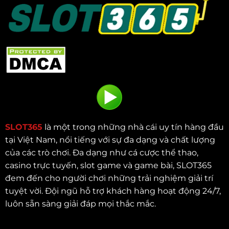
SLOT365
là một trong những nhà cái uy tín hàng đầu
tại Việt Nam, nổi tiếng với sự đa dạng và chất lượng
của các trò chơi. Đa dạng như cá cược thể thao,
casino trực tuyến, slot game và game bài, SLOT365
đem đến cho người chơi những trải nghiệm giải trí
tuyệt vời. Đội ngũ hỗ trợ khách hàng hoạt động 24/7,
luôn sẵn sàng giải đáp mọi thắc mắc.