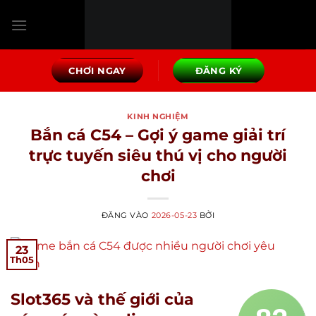
Bỏ
qua
nội
dung
CHƠI NGAY
ĐĂNG KÝ
KINH NGHIỆM
Bắn cá C54 – Gợi ý game giải trí
trực tuyến siêu thú vị cho người
chơi
ĐĂNG VÀO
2026-05-23
BỞI
23
Th05
Slot365 và thế giới của