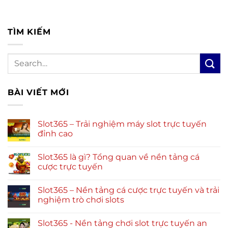
TÌM KIẾM
BÀI VIẾT MỚI
Slot365 – Trải nghiệm máy slot trực tuyến
đỉnh cao
Slot365 là gì? Tổng quan về nền tảng cá
cược trực tuyến
Slot365 – Nền tảng cá cược trực tuyến và trải
nghiệm trò chơi slots
Slot365 - Nền tảng chơi slot trực tuyến an