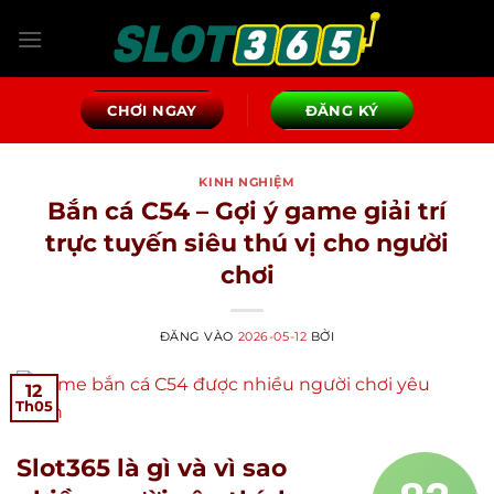
Bỏ
qua
nội
dung
CHƠI NGAY
ĐĂNG KÝ
KINH NGHIỆM
Bắn cá C54 – Gợi ý game giải trí
trực tuyến siêu thú vị cho người
chơi
ĐĂNG VÀO
2026-05-12
BỞI
12
Th05
Slot365 là gì và vì sao