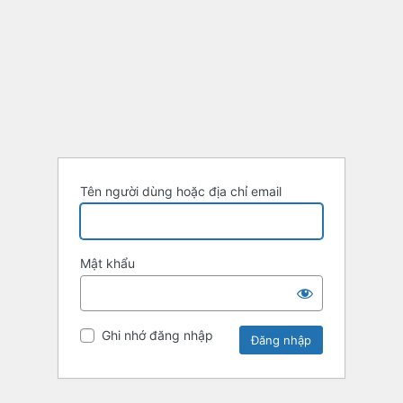
Tên người dùng hoặc địa chỉ email
Mật khẩu
Ghi nhớ đăng nhập