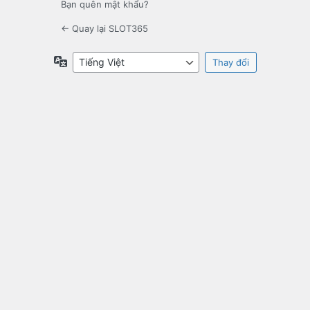
Bạn quên mật khẩu?
← Quay lại SLOT365
Ngôn
ngữ