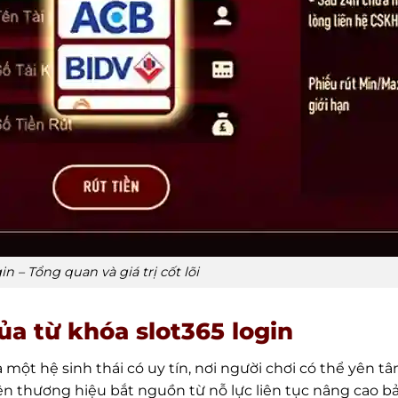
in – Tổng quan và giá trị cốt lõi
a từ khóa slot365 login
 một hệ sinh thái có uy tín, nơi người chơi có thể yên tâ
n thương hiệu bắt nguồn từ nỗ lực liên tục nâng cao b