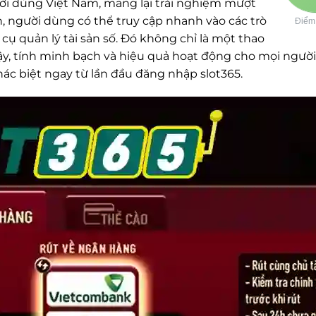
ười dùng Việt Nam, mang lại trải nghiệm mượt
, người dùng có thể truy cập nhanh vào các trò
Điểm
g cụ quản lý tài sản số. Đó không chỉ là một thao
cậy, tính minh bạch và hiệu quả hoạt động cho mọi người
c biệt ngay từ lần đầu đăng nhập slot365.