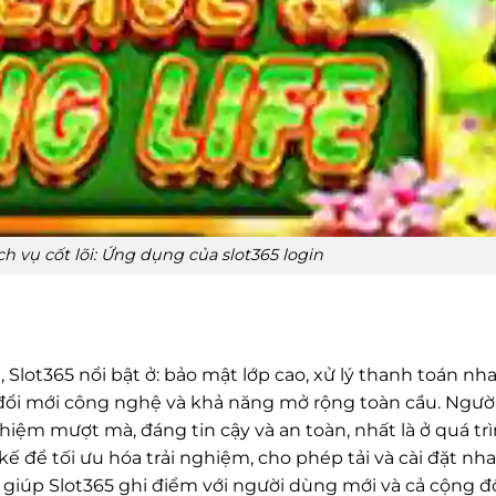
h vụ cốt lõi: Ứng dụng của slot365 login
h
Slot365 nổi bật ở: bảo mật lớp cao, xử lý thanh toán nh
, đổi mới công nghệ và khả năng mở rộng toàn cầu. Ngườ
hiệm mượt mà, đáng tin cậy và an toàn, nhất là ở quá tr
kế để tối ưu hóa trải nghiệm, cho phép tải và cài đặt nh
y giúp Slot365 ghi điểm với người dùng mới và cả cộng 