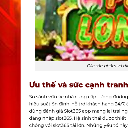
Các sản phẩm và dịc
Ưu thế và sức cạnh tran
So sánh với các nhà cung cấp tương đương, 
hiệu suất ổn định, hỗ trợ khách hàng 24/7
dùng đánh giá Slot365 app mang lại trải ng
đăng nhập slot365. Hệ sinh thái được thiết 
chóng với slot365 tải lớn. Những yếu tố nà