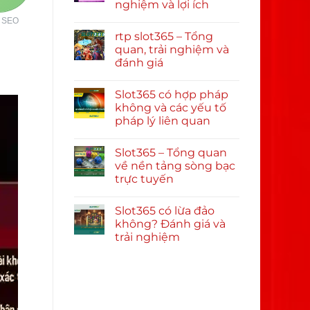
nghiệm và lợi ích
 SEO
rtp slot365 – Tổng
quan, trải nghiệm và
đánh giá
Slot365 có hợp pháp
không và các yếu tố
pháp lý liên quan
Slot365 – Tổng quan
về nền tảng sòng bạc
trực tuyến
Slot365 có lừa đảo
không? Đánh giá và
trải nghiệm