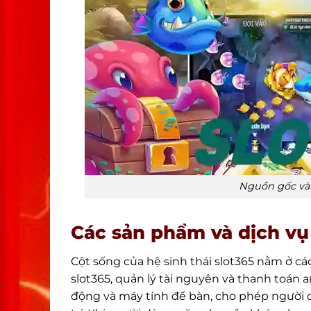
Nguồn gốc và 
Các sản phẩm và dịch vụ 
Cột sống của hệ sinh thái slot365 nằm ở 
slot365, quản lý tài nguyên và thanh toán 
động và máy tính để bàn, cho phép người d