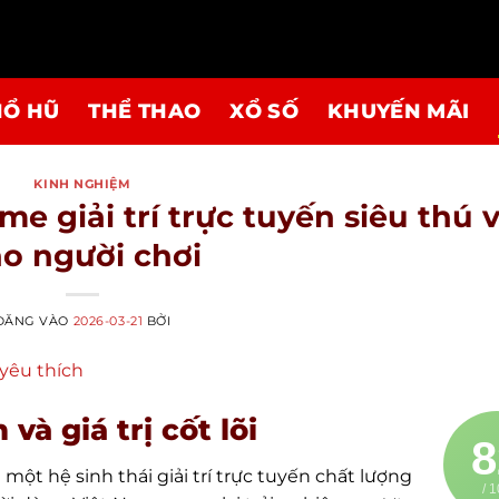
NỔ HŨ
THỂ THAO
XỔ SỐ
KHUYẾN MÃI
KINH NGHIỆM
e giải trí trực tuyến siêu thú v
o người chơi
ĐĂNG VÀO
2026-03-21
BỞI
và giá trị cốt lõi
8
 một hệ sinh thái giải trí trực tuyến chất lượng
/ 