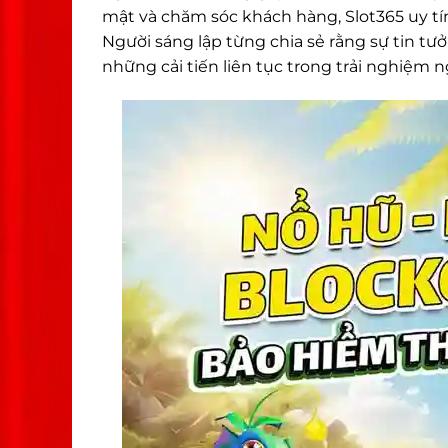
mật và chăm sóc khách hàng, Slot365 uy tín
Người sáng lập từng chia sẻ rằng sự tin tư
những cải tiến liên tục trong trải nghiệm 