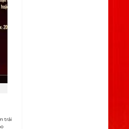
m trải
ảo