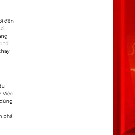
ơi đến
ố,
ang
 tối
thay
ều
. Việc
i dùng
ám phá