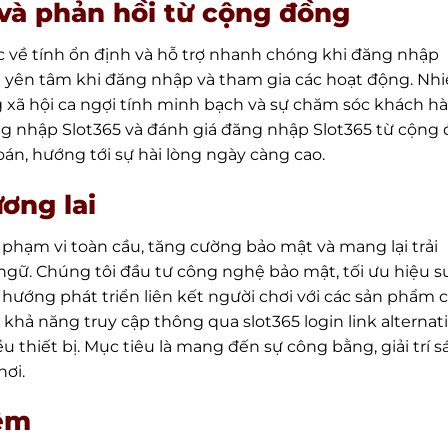
và phản hồi từ cộng đồng
c về tính ổn định và hỗ trợ nhanh chóng khi đăng nhập
rất yên tâm khi đăng nhập và tham gia các hoạt động. Nhi
 xã hội ca ngợi tính minh bạch và sự chăm sóc khách hà
ng nhập Slot365 và đánh giá đăng nhập Slot365 từ cộng
oán, hướng tới sự hài lòng ngày càng cao.
ơng lai
 phạm vi toàn cầu, tăng cường bảo mật và mang lại trải
. Chúng tôi đầu tư công nghệ bảo mật, tối ưu hiệu su
 hướng phát triển liên kết người chơi với các sản phẩm 
khả năng truy cập thông qua slot365 login link alternati
 thiết bị. Mục tiêu là mang đến sự công bằng, giải trí 
hơi.
iệm