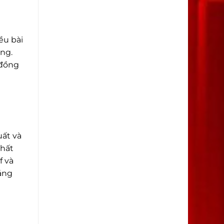
ều bài
ng.
 đồng
ất và
chất
f và
sáng