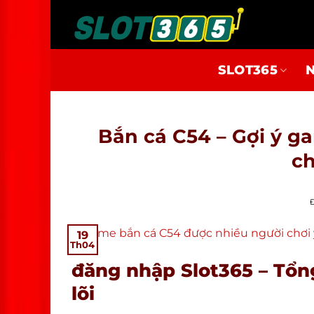
Bỏ
qua
nội
dung
SLOT365
Bắn cá C54 – Gợi ý gam
ch
19
Th04
đăng nhập Slot365 – Tổng
lõi