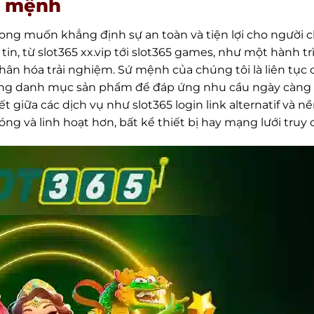
ứ mệnh
ng muốn khẳng định sự an toàn và tiện lợi cho người c
in, từ slot365 xx.vip tới slot365 games, như một hành tr
ân hóa trải nghiệm. Sứ mệnh của chúng tôi là liên tục c
 rộng danh mục sản phẩm để đáp ứng nhu cầu ngày càng
t giữa các dịch vụ như slot365 login link alternatif và n
ng và linh hoạt hơn, bất kể thiết bị hay mạng lưới truy 