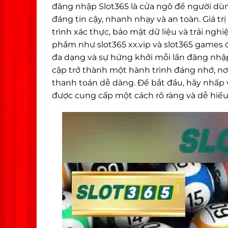
đăng nhập Slot365 là cửa ngõ để người dùng 
đáng tin cậy, nhanh nhạy và an toàn. Giá trị
trình xác thực, bảo mật dữ liệu và trải ngh
phẩm như slot365 xx.vip và slot365 game
đa dạng và sự hứng khởi mỗi lần đăng nhập
cập trở thành một hành trình đáng nhớ, nơi
thanh toán dễ dàng. Để bắt đầu, hãy nhấ
được cung cấp một cách rõ ràng và dễ hiểu